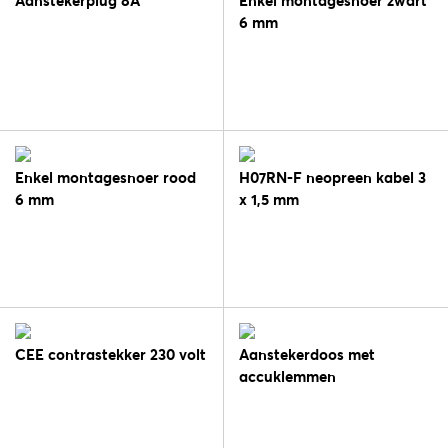
Aanstekerplug 8A
Enkel montagesnoer zwart
6 mm
Enkel montagesnoer rood
H07RN-F neopreen kabel 3
6 mm
x 1,5 mm
CEE contrastekker 230 volt
Aanstekerdoos met
accuklemmen